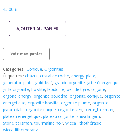
45,00
€
AJOUTER AU PANIER
Voir mon panier
Catégories :
Conique
,
Orgonites
Étiquettes :
chakra
,
cristal de roche
,
energy_plate
,
generator_plate
,
gold_leaf
,
grande orgonite
,
grille énergétique
,
grille orgonite
,
howlite
,
lépidolite
,
oeil de tigre
,
orgone
,
orgone_energy
,
orgonite bouddha
,
orgonite conique
,
orgonite
énergétique
,
orgonite howlite
,
orgonite plume
,
orgonite
pyramidale
,
orgonite unique
,
orgonite zen
,
pierre_talisman
,
plateau énergétique
,
plateau orgonite
,
shiva lingam
,
Stone_talisman
,
tourmaline noir
,
wicca_lithothérapie
,
wicca_lithotherapy