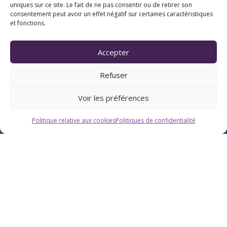
uniques sur ce site. Le fait de ne pas consentir ou de retirer son
consentement peut avoir un effet négatif sur certaines caractéristiques
et fonctions.
Horaires
Du lundi au vendredi : 9h-12h / 13h-18h
Accepter
Le samedi : 9h-12h
Refuser
Voir les préférences
Politique relative aux cookies
Politiques de confidentialité