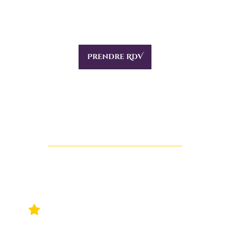
Prendre RDV
Dégagement exorcisme
120 €
Durée : 45 à 60 minutes