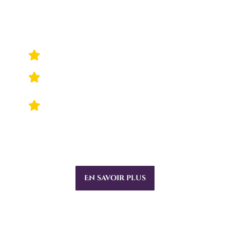
75 €
Durée : 30 à 60 minutes
45 € pour les enfants jusqu'à 12 ans
65 € pour les adolescents et les
étudiants
En savoir plus