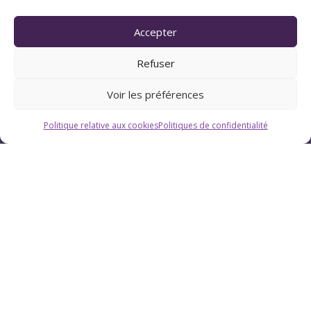
Pau (Pyrénées-Atlantiques 64)
Accepter
Refuser
Suivez Chrystellys
Voir les préférences
Politique relative aux cookies
Politiques de confidentialité