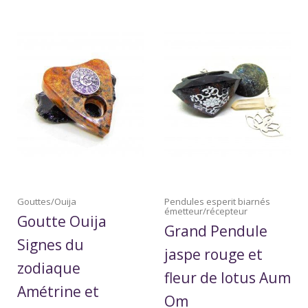
Gouttes/Ouija
Pendules esperit biarnés
émetteur/récepteur
Goutte Ouija
Grand Pendule
Signes du
jaspe rouge et
zodiaque
fleur de lotus Aum
Amétrine et
Om