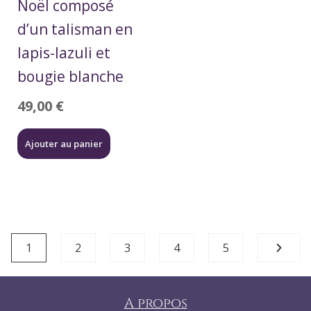
Noël composé
d’un talisman en
lapis-lazuli et
bougie blanche
49,00
€
Ajouter au panier
1
2
3
4
5
A propos