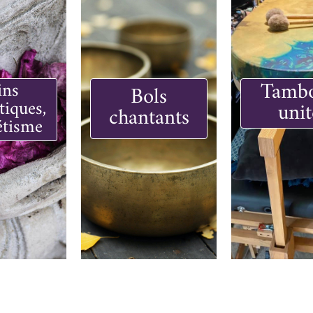
Tamb
ins
Bols
tiques,
unit
chantants
tisme