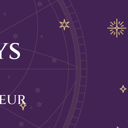
ys
eur