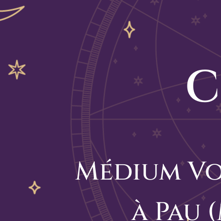
C
Médium Vo
à Pau