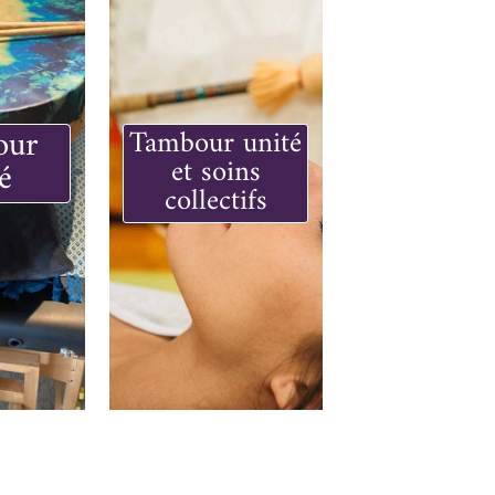
our
Tambour unité
et soins
é
collectifs