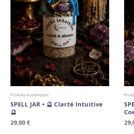
Produits ésotériques
Produ
SPELL JAR • 🔮 Clarté Intuitive
SPE
🔮
Co
29,00
€
29,