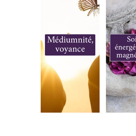
Médiumnité,
So
énergé
voyance
magné