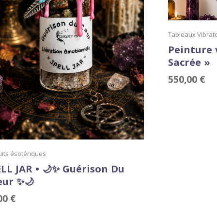
Tableaux Vibrat
Peinture 
Sacrée »
550,00
€
its ésotériques
LL JAR • 🌙✨ Guérison Du
eur ✨🌙
00
€