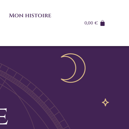
Mon histoire
0,00
€
e