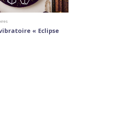
oires
vibratoire « Eclipse