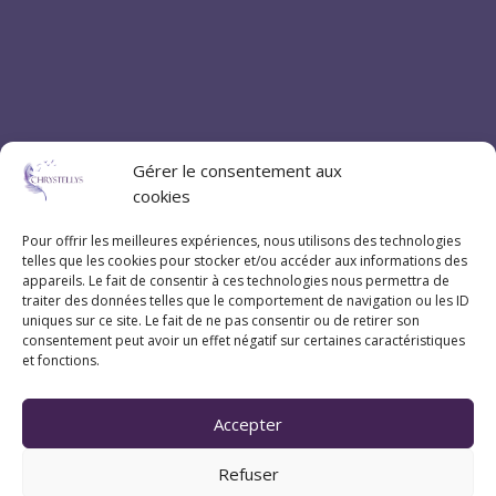
Gérer le consentement aux
cookies
Pour offrir les meilleures expériences, nous utilisons des technologies
Coordonnées
telles que les cookies pour stocker et/ou accéder aux informations des
appareils. Le fait de consentir à ces technologies nous permettra de
traiter des données telles que le comportement de navigation ou les ID
07 83 20 79 47
uniques sur ce site. Le fait de ne pas consentir ou de retirer son
consentement peut avoir un effet négatif sur certaines caractéristiques
et fonctions.
Pau (Pyrénées-Atlantiques 64)
Accepter
Suivez Chrystellys
Refuser