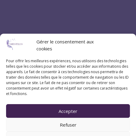
Gérer le consentement aux
cookies
Pour offrir les meilleures expériences, nous utilisons des technologies
Coordonnées
telles que les cookies pour stocker et/ou accéder aux informations des
appareils. Le fait de consentir à ces technologies nous permettra de
traiter des données telles que le comportement de navigation ou les ID
07 83 20 79 47
uniques sur ce site. Le fait de ne pas consentir ou de retirer son
consentement peut avoir un effet négatif sur certaines caractéristiques
et fonctions.
Pau (Pyrénées-Atlantiques 64)
Accepter
Suivez Chrystellys
Refuser