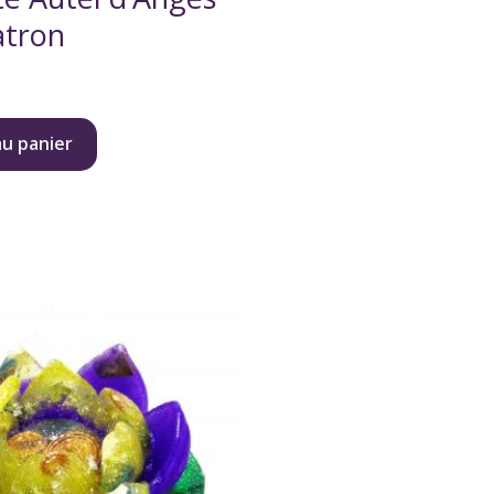
atron
au panier