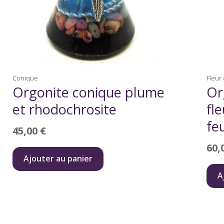
Conique
Fleur
Orgonite conique plume
Or
et rhodochrosite
fl
feu
45,00
€
60,
Ajouter au panier
A