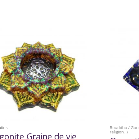
ites
Bouddha / Gane
religion...)
gonite Graine de vie