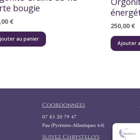
Orgonit
rte bougie
énergé
,00
€
250,00
€
jouter au panier
Ajouter 
Coordonnées
07 83 20 79 47
Pau (Pyrénées-Atlantiques 64)
Suivez Chrystellys