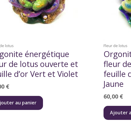
 de lotus
Fleur de lotus
gonite énergétique
Orgoni
eur de lotus ouverte et
fleur d
ille d’or Vert et Violet
feuille 
Jaune
00
€
60,00
€
jouter au panier
Ajouter 