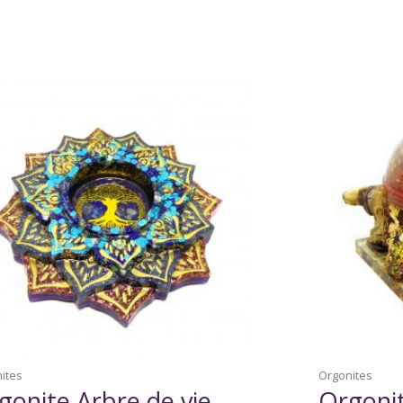
ites
Orgonites
gonite Arbre de vie
Orgonit