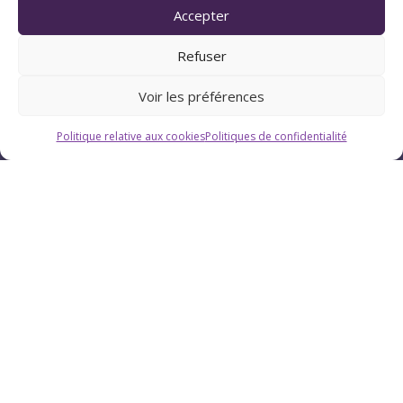
Pau (Pyrénées-Atlantiques 64)
Accepter
Refuser
Suivez Chrystellys
Voir les préférences
Politique relative aux cookies
Politiques de confidentialité