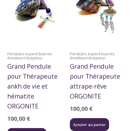
Pendules esperit biarnés
Pendules esperit biarnés
émetteur/récepteur
émetteur/récepteur
Grand Pendule
Grand Pendule
pour Thérapeute
pour Thérapeute
ankh de vie et
attrape-rêve
hématite
ORGONITE
ORGONITE
100,00
€
100,00
€
Ajouter au panier