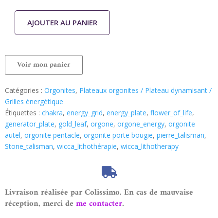
AJOUTER AU PANIER
Voir mon panier
Catégories :
Orgonites
,
Plateaux orgonites / Plateau dynamisant /
Grilles énergétique
Étiquettes :
chakra
,
energy_grid
,
energy_plate
,
flower_of_life
,
generator_plate
,
gold_leaf
,
orgone
,
orgone_energy
,
orgonite
autel
,
orgonite pentacle
,
orgonite porte bougie
,
pierre_talisman
,
Stone_talisman
,
wicca_lithothérapie
,
wicca_lithotherapy
Livraison réalisée par Colissimo. En cas de mauvaise
réception, merci de
me contacter
.