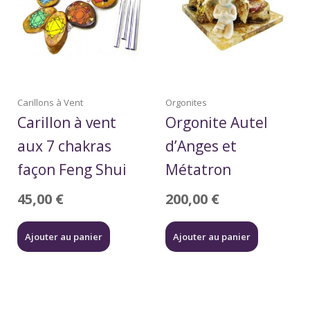
Carillons à Vent
Orgonites
Carillon à vent
Orgonite Autel
aux 7 chakras
d’Anges et
façon Feng Shui
Métatron
45,00
€
200,00
€
Ajouter au panier
Ajouter au panier