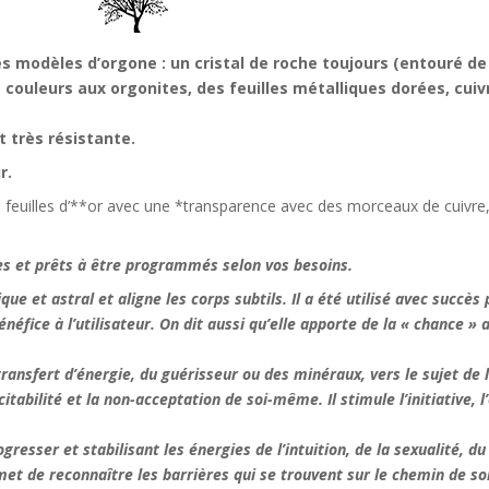
 modèles d’orgone : un cristal de roche toujours (entouré de
s couleurs aux orgonites, des feuilles métalliques dorées, cui
t très résistante.
r.
e feuilles d’**or avec une *transparence avec des morceaux de cuivre,
ves et prêts à être programmés selon vos besoins.
e et astral et aligne les corps subtils. Il a été utilisé avec succès
bénéfice à l’utilisateur. On dit aussi qu’elle apporte de la « chance
transfert d’énergie, du guérisseur ou des minéraux, vers le sujet de 
xcitabilité et la non-acceptation de soi-même. Il stimule l’initiative,
resser et stabilisant les énergies de l’intuition, de la sexualité, du 
rmet de reconnaître les barrières qui se trouvent sur le chemin de 