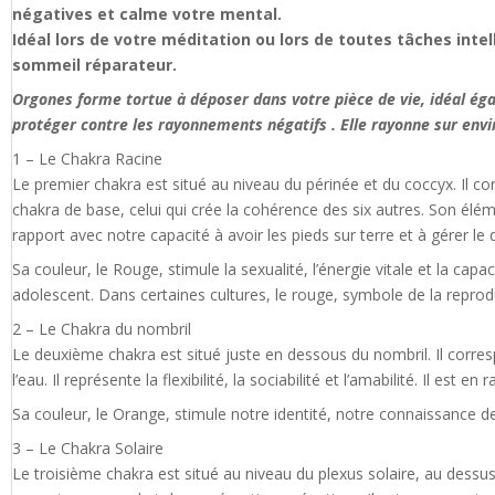
négatives et calme votre mental.
Idéal lors de votre méditation ou lors de toutes tâches intel
sommeil réparateur.
Orgones forme tortue à déposer dans votre pièce de vie, idéal éga
protéger contre les rayonnements négatifs . Elle rayonne sur env
1 – Le Chakra Racine
Le premier chakra est situé au niveau du périnée et du coccyx. Il corr
chakra de base, celui qui crée la cohérence des six autres. Son élém
rapport avec notre capacité à avoir les pieds sur terre et à gérer l
Sa couleur, le Rouge, stimule la sexualité, l’énergie vitale et la cap
adolescent. Dans certaines cultures, le rouge, symbole de la reprod
2 – Le Chakra du nombril
Le deuxième chakra est situé juste en dessous du nombril. Il corres
l’eau. Il représente la flexibilité, la sociabilité et l’amabilité. Il est 
Sa couleur, le Orange, stimule notre identité, notre connaissance de s
3 – Le Chakra Solaire
Le troisième chakra est situé au niveau du plexus solaire, au dessus 