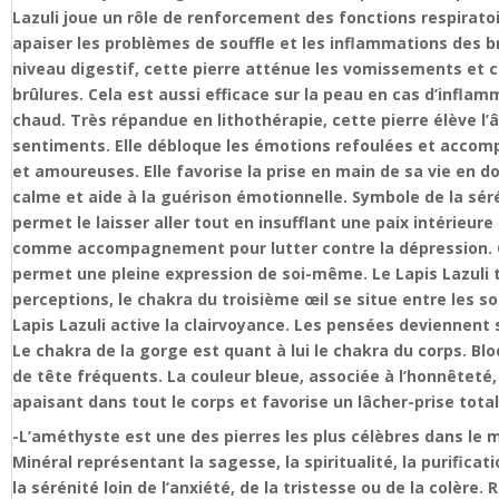
Lazuli joue un rôle de renforcement des fonctions respirato
apaiser les problèmes de souffle et les inflammations des bron
niveau digestif, cette pierre atténue les vomissements et c
brûlures. Cela est aussi efficace sur la peau en cas d’inflam
chaud. Très répandue en lithothérapie, cette pierre élève l’â
sentiments. Elle débloque les émotions refoulées et accomp
et amoureuses. Elle favorise la prise en main de sa vie en do
calme et aide à la guérison émotionnelle. Symbole de la séré
permet le laisser aller tout en insufflant une paix intérieur
comme accompagnement pour lutter contre la dépression. Cette
permet une pleine expression de soi-même. Le Lapis Lazuli t
perceptions, le chakra du troisième œil se situe entre les sou
Lapis Lazuli active la clairvoyance. Les pensées deviennent 
Le chakra de la gorge est quant à lui le chakra du corps. Bl
de tête fréquents. La couleur bleue, associée à l’honnêteté, 
apaisant dans tout le corps et favorise un lâcher-prise total
-L’améthyste est une des pierres les plus célèbres dans le m
Minéral représentant la sagesse, la spiritualité, la purificat
la sérénité loin de l’anxiété, de la tristesse ou de la colère