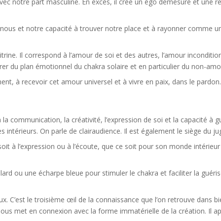
avec notre part masculine. En excès, il crée un égo démesuré et une r
n nous et notre capacité à trouver notre place et à rayonner comme un 
ine. Il correspond à l’amour de soi et des autres, l’amour inconditionn
er du plan émotionnel du chakra solaire et en particulier du non-amo
ent, à recevoir cet amour universel et à vivre en paix, dans le pardon. 
la communication, la créativité, l’expression de soi et la capacité à gu
s intérieurs. On parle de clairaudience. Il est également le siège du j
it à l’expression ou à l’écoute, que ce soit pour son monde intérieur o
lard ou une écharpe bleue pour stimuler le chakra et faciliter la guéri
x. C’est le troisième œil de la connaissance que l’on retrouve dans bie
té. Il nous met en connexion avec la forme immatérielle de la création. I