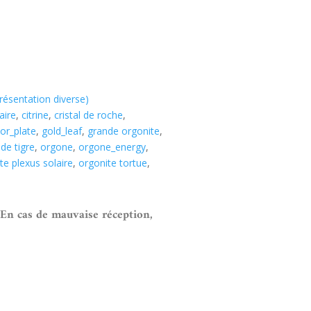
présentation diverse)
aire
,
citrine
,
cristal de roche
,
or_plate
,
gold_leaf
,
grande orgonite
,
 de tigre
,
orgone
,
orgone_energy
,
te plexus solaire
,
orgonite tortue
,
 En cas de mauvaise réception,