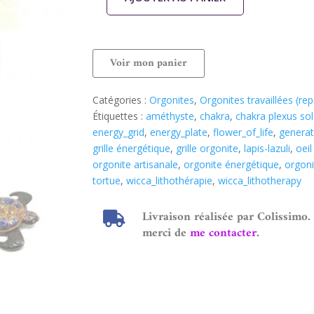
Voir mon panier
Catégories :
Orgonites
,
Orgonites travaillées (re
Étiquettes :
améthyste
,
chakra
,
chakra plexus sol
energy_grid
,
energy_plate
,
flower_of_life
,
generat
grille énergétique
,
grille orgonite
,
lapis-lazuli
,
oeil
orgonite artisanale
,
orgonite énergétique
,
orgoni
tortue
,
wicca_lithothérapie
,
wicca_lithotherapy
Livraison réalisée par Colissimo.
merci de
me contacter
.