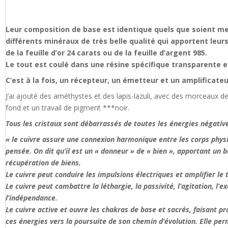
Leur composition de base est identique quels que soient mes
différents minéraux de très belle qualité qui apportent leur
de la feuille d’or 24 carats ou de la feuille d’argent 985.
Le tout est coulé dans une résine spécifique transparente e
C’est à la fois, un récepteur, un émetteur et un amplificateu
J’ai ajouté des améthystes et des lapis-lazuli, avec des morceaux d
fond et un travail de pigment ***noir.
Tous les cristaux sont débarrassés de toutes les énergies négati
« le cuivre assure une connexion harmonique entre les corps physiqu
pensée. On dit qu’il est un « donneur » de « bien », apportant un 
récupération de biens.
Le cuivre peut conduire les impulsions électriques et amplifier le 
Le cuivre peut combattre la léthargie, la passivité, l’agitation, l’e
l’indépendance.
Le cuivre active et ouvre les chakras de base et sacrés, faisant prog
ces énergies vers la poursuite de son chemin d’évolution. Elle pe