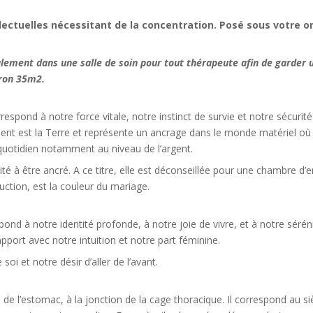
lectuelles nécessitant de la concentration. Posé sous votre or
lement dans une salle de soin pour tout thérapeute afin de garder u
iron 35m2.
espond à notre force vitale, notre instinct de survie et notre sécurité 
ent est la Terre et représente un ancrage dans le monde matériel où no
e quotidien notamment au niveau de l’argent.
acité à être ancré. A ce titre, elle est déconseillée pour une chambre d
uction, est la couleur du mariage.
pond à notre identité profonde, à notre joie de vivre, et à notre séré
en rapport avec notre intuition et notre part féminine.
oi et notre désir d’aller de l’avant.
de l’estomac, à la jonction de la cage thoracique. Il correspond au siè