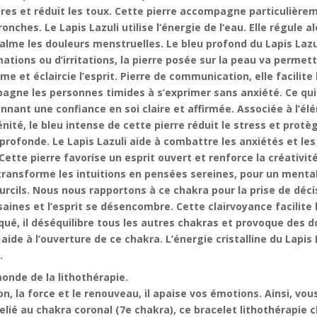
ires et réduit les toux. Cette pierre accompagne particulière
ches. Le Lapis Lazuli utilise l’énergie de l’eau. Elle régule alo
alme les douleurs menstruelles. Le bleu profond du Lapis Lazul
mations ou d’irritations, la pierre posée sur la peau va perme
me et éclaircie l’esprit. Pierre de communication, elle facilit
agne les personnes timides à s’exprimer sans anxiété. Ce qui 
nnant une confiance en soi claire et affirmée. Associée à l’élé
nité, le bleu intense de cette pierre réduit le stress et prot
e profonde. Le Lapis Lazuli aide à combattre les anxiétés et les
 pierre favorise un esprit ouvert et renforce la créativité. 
ransforme les intuitions en pensées sereines, pour un mental 
rcils. Nous nous rapportons à ce chakra pour la prise de décisi
saines et l’esprit se désencombre. Cette clairvoyance facilite 
oqué, il déséquilibre tous les autres chakras et provoque des 
aide à l’ouverture de ce chakra. L’énergie cristalline du Lapis 
.
onde de la lithothérapie.
ion, la force et le renouveau, il apaise vos émotions. Ainsi, vo
. Relié au chakra coronal (7e chakra), ce bracelet lithothérapi