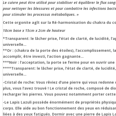
Le cuivre peut être utilisé pour stabiliser et équilibrer le flux san
pour nettoyer les blessures et pour combattre les infections bacté
pour stimuler les processus métaboliques. »
Cette orgonite agît sur la Ré-harmonisation du chakra du c
18cm base x 15cm x 2cm de hauteur
*Transparent: le lâcher prise, l’état de clarté, de lucidité, l
universelle…
**Or : (chakra de la porte des étoiles), l’accomplissement, l
accomplir, être investi, l’action gagnante…
***Noir : l’acceptation, la porte se ferme pour en ouvrir un
****Transparent: le lâcher prise, l’état de clarté, de lucidité
universelle…
-Cristal de roche: Vous rêviez d’une pierre qui vous redonne
plus, vous l’avez trouvé ! Le cristal de roche, composé de di
recharger les pierres. Vous pouvez notamment porter cette 
-Le Lapis Lazuli possède énormément de propriétés physiques
corps. Elle aide au bon fonctionnement des yeux en réduisan
liées à des yeux fatigués. Dormir avec une pierre de Lapis Laz