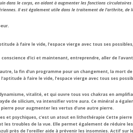
guin dans le corps, en aidant à augmenter les fonctions circulatoires s
riennes. Il est également utile dans le traitement de l’arthrite, de 
oeur.
’aptitude à faire le vide, l’espace vierge avec tous ses possible
a conscience d’ici et maintenant, entreprendre, aller de l’avant
e autre, la fin d’un programme pour un changement, la mort de 
, l’aptitude à faire le vide, l’espace vierge avec tous ses possi
 dynamisme, vitalité, et qui ouvre tous vos chakras en amplif
oxyde de silicium, va intensifier votre aura. Ce minéral a égale
pierre pour augmenter les vertus d’une autre pierre.
 et psychiques, c’est un atout en lithothérapie Cette pierre 
t les troubles de la vue. Elle permet également de réduire le
uli près de l’oreiller aide à prévenir les insomnies. Actif sur l