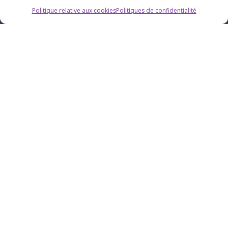
Politique relative aux cookies
Politiques de confidentialité
Horaires
Du lundi au vendredi : 9h-12h / 13h-18h
Le samedi : 9h-12h