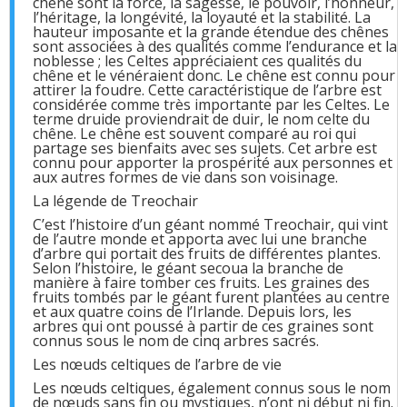
chêne sont la force, la sagesse, le pouvoir, l’honneur,
l’héritage, la longévité, la loyauté et la stabilité. La
hauteur imposante et la grande étendue des chênes
sont associées à des qualités comme l’endurance et la
noblesse ; les Celtes appréciaient ces qualités du
chêne et le vénéraient donc. Le chêne est connu pour
attirer la foudre. Cette caractéristique de l’arbre est
considérée comme très importante par les Celtes. Le
terme druide proviendrait de duir, le nom celte du
chêne. Le chêne est souvent comparé au roi qui
partage ses bienfaits avec ses sujets. Cet arbre est
connu pour apporter la prospérité aux personnes et
aux autres formes de vie dans son voisinage.
La légende de Treochair
C’est l’histoire d’un géant nommé Treochair, qui vint
de l’autre monde et apporta avec lui une branche
d’arbre qui portait des fruits de différentes plantes.
Selon l’histoire, le géant secoua la branche de
manière à faire tomber ces fruits. Les graines des
fruits tombés par le géant furent plantées au centre
et aux quatre coins de l’Irlande. Depuis lors, les
arbres qui ont poussé à partir de ces graines sont
connus sous le nom de cinq arbres sacrés.
Les nœuds celtiques de l’arbre de vie
Les nœuds celtiques, également connus sous le nom
de nœuds sans fin ou mystiques, n’ont ni début ni fin.