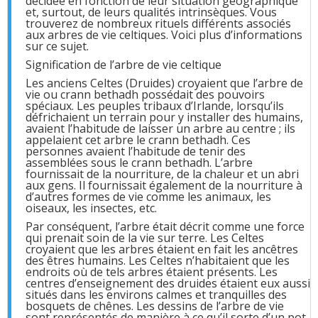
décidée en fonction de leur situation géographique
et, surtout, de leurs qualités intrinsèques. Vous
trouverez de nombreux rituels différents associés
aux arbres de vie celtiques. Voici plus d’informations
sur ce sujet.
Signification de l’arbre de vie celtique
Les anciens Celtes (Druides) croyaient que l’arbre de
vie ou crann bethadh possédait des pouvoirs
spéciaux. Les peuples tribaux d’Irlande, lorsqu’ils
défrichaient un terrain pour y installer des humains,
avaient l’habitude de laisser un arbre au centre ; ils
appelaient cet arbre le crann bethadh. Ces
personnes avaient l’habitude de tenir des
assemblées sous le crann bethadh. L’arbre
fournissait de la nourriture, de la chaleur et un abri
aux gens. Il fournissait également de la nourriture à
d’autres formes de vie comme les animaux, les
oiseaux, les insectes, etc.
Par conséquent, l’arbre était décrit comme une force
qui prenait soin de la vie sur terre. Les Celtes
croyaient que les arbres étaient en fait les ancêtres
des êtres humains. Les Celtes n’habitaient que les
endroits où de tels arbres étaient présents. Les
centres d’enseignement des druides étaient eux aussi
situés dans les environs calmes et tranquilles des
bosquets de chênes. Les dessins de l’arbre de vie
sont représentés de manière à ce qu’il sorte d’un pot.