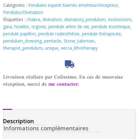
Catégories :
Pendules esperit biarnés émetteur/récepteur
,
Pendules/Divination
Étiquettes :
chakra
,
divination
,
divinatory_pendulum
,
esotericism
,
gaïa
,
howlite
,
orgone
,
pendule arbre de vie
,
pendule ésotérique
,
pendule papillon
,
pendule radiesthésie
,
pendule thérapeute
,
pendulum_dowsing
,
pentacle
,
Stone_talisman
,
therapist_pendulum
,
unique
,
wicca_lithotherapy
Livraison réalisée par Colissimo. En cas de mauvaise
réception, merci de
me contacter
.
Description
Informations complémentaires