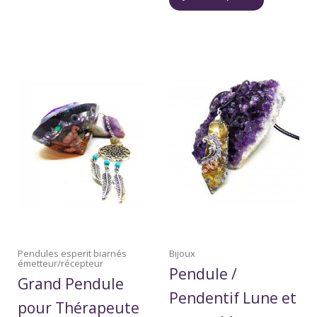
Pendules esperit biarnés
Bijoux
émetteur/récepteur
Pendule /
Grand Pendule
Pendentif Lune et
pour Thérapeute