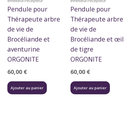
émetteur/récepteur
émetteur/récepteur
Pendule pour
Pendule pour
Thérapeute arbre
Thérapeute arbre
de vie de
de vie de
Brocéliande et
Brocéliande et œil
aventurine
de tigre
ORGONITE
ORGONITE
60,00
€
60,00
€
Ajouter au panier
Ajouter au panier