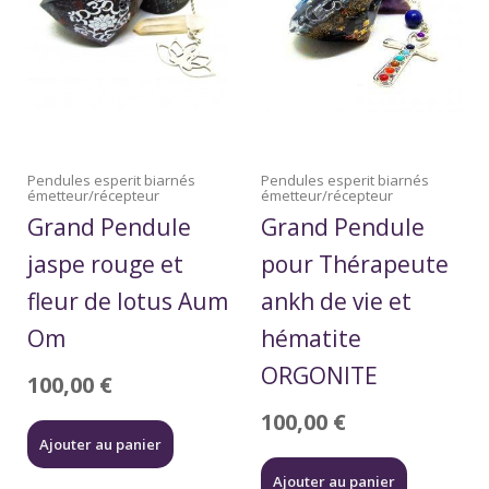
Pendules esperit biarnés
Pendules esperit biarnés
émetteur/récepteur
émetteur/récepteur
Grand Pendule
Grand Pendule
jaspe rouge et
pour Thérapeute
fleur de lotus Aum
ankh de vie et
Om
hématite
ORGONITE
100,00
€
100,00
€
Ajouter au panier
Ajouter au panier