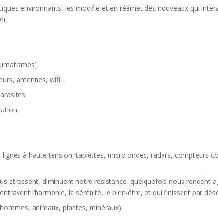
ques environnants, les modifie et en réémet des nouveaux qui intera
on.
rhumatismes)
eurs, antennes, wifi…
parasites
ration
s, lignes à haute tension, tablettes, micro ondes, radars, compteurs c
us stressent, diminuent notre résistance, quelquefois nous rendent ag
ravent l’harmonie, la sérénité, le bien-être, et qui finissent par désé
t (hommes, animaux, plantes, minéraux).