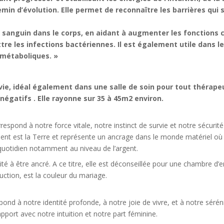
emin d’évolution. Elle permet de reconnaître les barrières qui
lux sanguin dans le corps, en aidant à augmenter les fonctions ci
re les infections bactériennes. Il est également utile dans le 
 métaboliques. »
e, idéal également dans une salle de soin pour tout thérapeu
égatifs . Elle rayonne sur 35 à 45m2 environ.
espond à notre force vitale, notre instinct de survie et notre sécurité 
ent est la Terre et représente un ancrage dans le monde matériel où no
e quotidien notamment au niveau de l’argent.
acité à être ancré. A ce titre, elle est déconseillée pour une chambre d
uction, est la couleur du mariage.
pond à notre identité profonde, à notre joie de vivre, et à notre séré
en rapport avec notre intuition et notre part féminine.