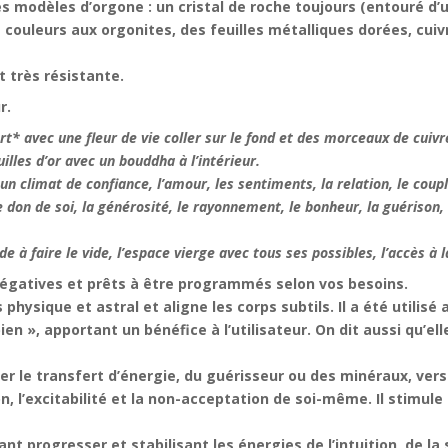
 modèles d’orgone : un cristal de roche toujours (entouré d’un
s couleurs aux orgonites, des feuilles métalliques dorées, cui
t très résistante.
r.
rt* avec une fleur de vie coller sur le fond et des morceaux de cuivr
lles d’or avec un bouddha à l’intérieur.
n climat de confiance, l’amour, les sentiments, la relation, le coupl
 le don de soi, la générosité, le rayonnement, le bonheur, la guérison
tude à faire le vide, l’espace vierge avec tous ses possibles, l’accès 
négatives et prêts à être programmés selon vos besoins.
hysique et astral et aligne les corps subtils. Il a été utilisé
ien », apportant un bénéfice à l’utilisateur. On dit aussi qu’el
er le transfert d’énergie, du guérisseur ou des minéraux, vers 
n, l’excitabilité et la non-acceptation de soi-même. Il stimule l’
nt progresser et stabilisant les énergies de l’intuition, de la s