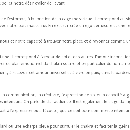
oi et notre désir d’aller de l’avant.
de l’estomac, à la jonction de la cage thoracique. Il correspond au siè
avec notre part masculine. En excès, il crée un égo démesuré et une r
n nous et notre capacité à trouver notre place et à rayonner comme un 
ine. Il correspond à l’amour de soi et des autres, l’amour inconditionn
er du plan émotionnel du chakra solaire et en particulier du non-amo
ent, à recevoir cet amour universel et à vivre en paix, dans le pardon. 
la communication, la créativité, l’expression de soi et la capacité à gu
s intérieurs. On parle de clairaudience. Il est également le siège du j
it à l’expression ou à l’écoute, que ce soit pour son monde intérieur o
lard ou une écharpe bleue pour stimuler le chakra et faciliter la guéri