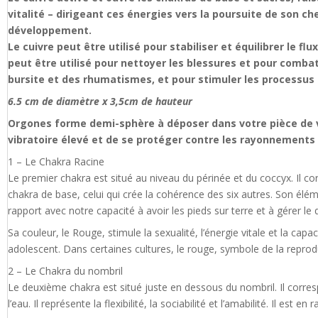
vitalité – dirigeant ces énergies vers la poursuite de son ch
développement.
Le cuivre peut être utilisé pour stabiliser et équilibrer le f
peut être utilisé pour nettoyer les blessures et pour combatt
bursite et des rhumatismes, et pour stimuler les processus
6.5 cm de diamètre x 3,5cm de hauteur
Orgones forme demi-sphère à déposer dans votre pièce de vi
vibratoire élevé et de se protéger contre les rayonnements n
1 – Le Chakra Racine
Le premier chakra est situé au niveau du périnée et du coccyx. Il corr
chakra de base, celui qui crée la cohérence des six autres. Son élém
rapport avec notre capacité à avoir les pieds sur terre et à gérer l
Sa couleur, le Rouge, stimule la sexualité, l’énergie vitale et la cap
adolescent. Dans certaines cultures, le rouge, symbole de la reprod
2 – Le Chakra du nombril
Le deuxième chakra est situé juste en dessous du nombril. Il corres
l’eau. Il représente la flexibilité, la sociabilité et l’amabilité. Il est 