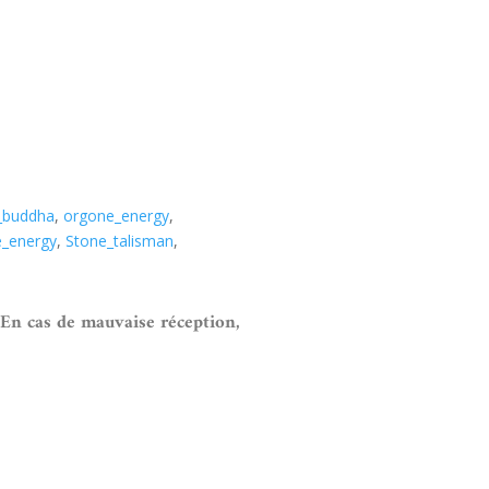
_buddha
,
orgone_energy
,
e_energy
,
Stone_talisman
,
 En cas de mauvaise réception,