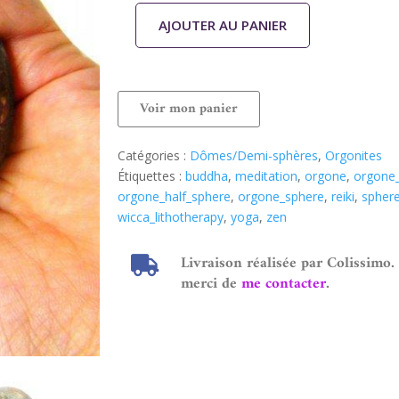
AJOUTER AU PANIER
Voir mon panier
Catégories :
Dômes/Demi-sphères
,
Orgonites
Étiquettes :
buddha
,
meditation
,
orgone
,
orgone
orgone_half_sphere
,
orgone_sphere
,
reiki
,
spher
wicca_lithotherapy
,
yoga
,
zen
Livraison réalisée par Colissimo.
merci de
me contacter
.