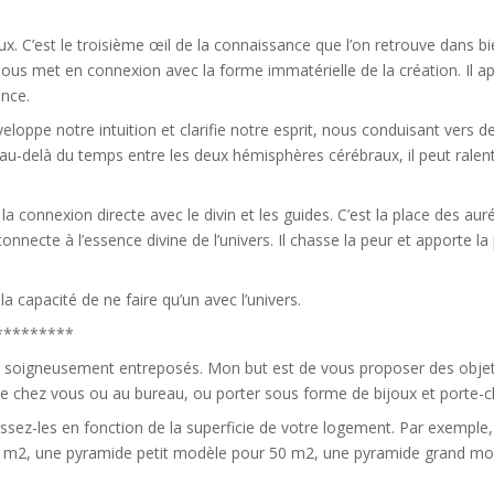
x. C’est le troisième œil de la connaissance que l’on retrouve dans bie
té. Il nous met en connexion avec la forme immatérielle de la création. I
ance.
veloppe notre intuition et clarifie notre esprit, nous conduisant vers 
u-delà du temps entre les deux hémisphères cérébraux, il peut ralentir
 connexion directe avec le divin et les guides. C’est la place des auré
necte à l’essence divine de l’univers. Il chasse la peur et apporte la p
t la capacité de ne faire qu’un avec l’univers.
*********
et soigneusement entreposés. Mon but est de vous proposer des objet
e chez vous ou au bureau, ou porter sous forme de bijoux et porte-cl
sissez-les en fonction de la superficie de votre logement. Par exempl
0 m2, une pyramide petit modèle pour 50 m2, une pyramide grand mo