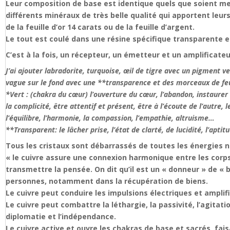
Leur composition de base est identique quels que soient mes
différents minéraux de très belle qualité qui apportent leur
de la feuille d’or 14 carats ou de la feuille d’argent.
Le tout est coulé dans une résine spécifique transparente e
C’est à la fois, un récepteur, un émetteur et un amplificateu
J’ai ajouter labradorite, turquoise, œil de tigre avec un pigment ve
vague sur le fond avec une **transparence et des morceaux de feui
*Vert : (chakra du cœur) l’ouverture du cœur, l’abandon, instaurer u
la complicité, être attentif et présent, être à l’écoute de l’autre,
l’équilibre, l’harmonie, la compassion, l’empathie, altruisme…
**Transparent: le lâcher prise, l’état de clarté, de lucidité, l’apti
Tous les cristaux sont débarrassés de toutes les énergies 
« le cuivre assure une connexion harmonique entre les corps p
transmettre la pensée. On dit qu’il est un « donneur » de « b
personnes, notamment dans la récupération de biens.
Le cuivre peut conduire les impulsions électriques et amplifi
Le cuivre peut combattre la léthargie, la passivité, l’agitatio
diplomatie et l’indépendance.
Le cuivre active et ouvre les chakras de base et sacrés, faisa