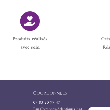
Produits réalisés
Créa
avec soin
Réa
Coordonnées
07 83 20 79 47
Pau (Pyrénées-Atlantiques 64)