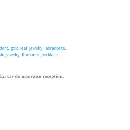
dant
,
gold_leaf_jewelry
,
labradorite
,
sin_jewelry
,
Romantic_necklace
,
 En cas de mauvaise réception,