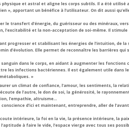
hysique et astral et aligne les corps subtils. Il a été utilisé
ien », apportant un bénéfice à l’utilisateur. On dit aussi qu’el
er le transfert d’énergie, du guérisseur ou des minéraux, vers 
n, l’excitabilité et la non-acceptation de soi-même. Il stimule l’
nt progresser et stabilisant les énergies de l’intuition, de la s
emin d’évolution. Elle permet de reconnaître les barrières qui
lux sanguin dans le corps, en aidant à augmenter les fonctions ci
re les infections bactériennes. Il est également utile dans le 
 métaboliques. »
aurer un climat de confiance, l’amour, les sentiments, la relati
l’écoute de l’autre, le don de soi, la générosité, le rayonnement
sion, l’empathie, altruisme…
a conscience d’ici et maintenant, entreprendre, aller de l’avant
ute intérieure, la foi en la vie, la présence intérieure, la pai
, l’aptitude à faire le vide, l’espace vierge avec tous ses possi