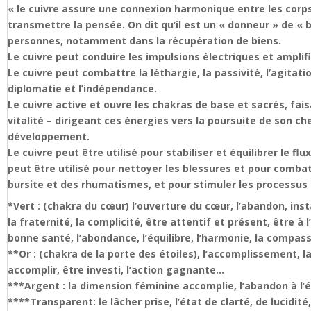
« le cuivre assure une connexion harmonique entre les corps p
transmettre la pensée. On dit qu’il est un « donneur » de « b
personnes, notamment dans la récupération de biens.
Le cuivre peut conduire les impulsions électriques et amplifi
Le cuivre peut combattre la léthargie, la passivité, l’agitatio
diplomatie et l’indépendance.
Le cuivre active et ouvre les chakras de base et sacrés, faisa
vitalité – dirigeant ces énergies vers la poursuite de son ch
développement.
Le cuivre peut être utilisé pour stabiliser et équilibrer le f
peut être utilisé pour nettoyer les blessures et pour combatt
bursite et des rhumatismes, et pour stimuler les processus
*Vert : (chakra du cœur) l’ouverture du cœur, l’abandon, inst
la fraternité, la complicité, être attentif et présent, être à 
bonne santé, l’abondance, l’équilibre, l’harmonie, la compas
**Or : (chakra de la porte des étoiles), l’accomplissement, l
accomplir, être investi, l’action gagnante…
***Argent : la dimension féminine accomplie, l’abandon à l’éco
****Transparent: le lâcher prise, l’état de clarté, de lucidité