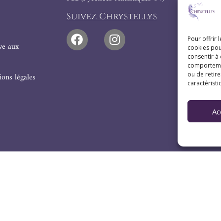
Suivez Chrystellys
Pour offrir 
ive aux
cookies pou
consentir à
comportement
ou de retire
ons légales
caractéristi
Ac