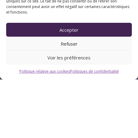
uniques sur ce site. Le fait de ne pas consentir ou de retirer son
consentement peut avoir un effet négatif sur certaines caractéristiques
et fonctions.
Horaires
Du lundi au vendredi : 9h-12h / 13h-18h
Accepter
Refuser
Le samedi : 9h-12h
Voir les préférences
Politique relative aux cookies
Politiques de confidentialité