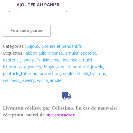
AJOUTER AU PANIER
Voir mon panier
Catégories :
Bijoux
,
Colliers et pendentifs
Étiquettes :
abbot_julio_incense
,
amulet_esoteric
,
esoteric_jewelry
,
frankincense
,
incense_amulet
,
lithotherapy_jewelry
,
Magic_amulet
,
pentacle_jewelry
,
pentacle_talisman
,
protection_amulet
,
shield_talisman
,
wellness_jewelry
,
wicca_amulet
Livraison réalisée par Colissimo. En cas de mauvaise
réception, merci de
me contacter
.