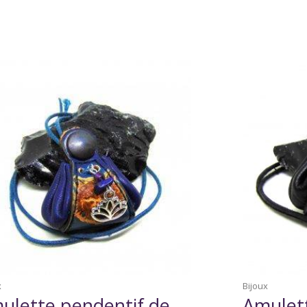
x
Bijoux
ulette pendentif de
Amulett