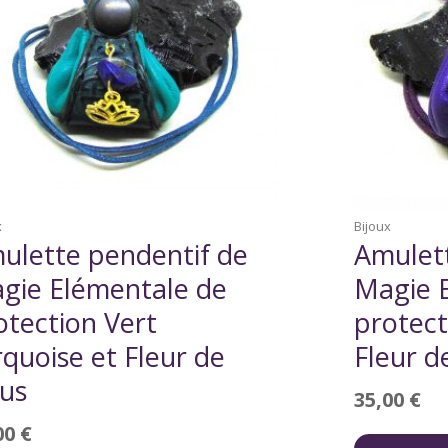
x
Bijoux
ulette pendentif de
Amulett
gie Elémentale de
Magie 
otection Vert
protect
rquoise et Fleur de
Fleur d
tus
35,00
€
00
€