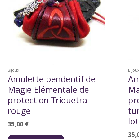
Bijoux
Bijou
Amulette pendentif de
Am
Magie Elémentale de
Ma
protection Triquetra
pr
rouge
tu
lo
35,00
€
35,