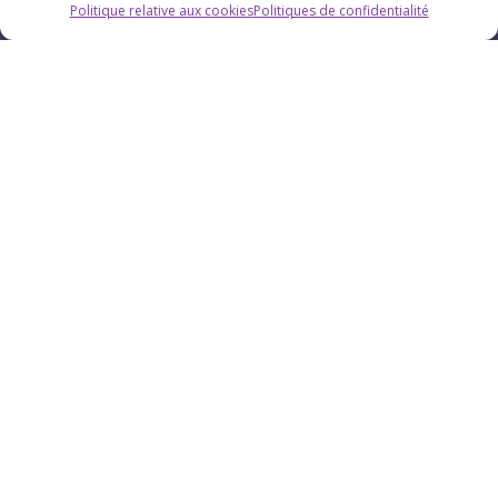
Politique relative aux cookies
Politiques de confidentialité
Horaires
Du lundi au vendredi : 9h-12h / 13h-18h
Le samedi : 9h-12h