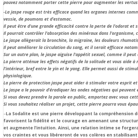
pouvez notamment porter cette pierre pour augmenter les vertus 
-La jaspe rouge est très efficace quand les organes internes comme
vessie, de poumons et d’estomac.
Il peut être d’une grande efficacité contre la perte de l’odorat et
Il pourrait contrôler l’absorption des minéraux dans l’organisme, c
Le jaspe allègerait la bronchite, la migraine, les douleurs rhumati
Il peut améliorer la circulation du sang, et il serait efficace no
Sur un autre plan, le jaspe aiguise l’appétit sexuel, comme il peu
La pierre atténue les effets négatifs de la solitude et vous aide à r
l’intérieur, bref entre le yin et le yang. Elle permet aussi de sti
physiologique.
La pierre de protection jaspe peut aider à stimuler votre esprit e
Le jaspe a le pouvoir d’éradiquer les ondes négatives qui peuvent e
Si vous devez prendre la parole en public, emportez avec vous cett
Si vous souhaitez réaliser un projet, cette pierre pourra vous épaul
–
La Sodalite est une pierre développant la compréhension de 
favorisent la fidélité et le courage en amenant une structure 
et augmente l’intuition. Ainsi, une relation intime se forge
vos craintes et vous libéreront de vos colères en stabilisan