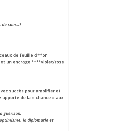
s de soin…?
ceaux de feuille d’**or
 et un encrage ****violet/rose
 avec succès pour amplifier et
le apporte de la « chance » aux
la guérison.
 l’optimisme, la diplomatie et