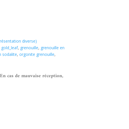
présentation diverse)
,
gold_leaf
,
grenouille
,
grenouille en
n sodalite
,
orgonite grenouille
,
 En cas de mauvaise réception,