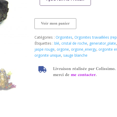
Voir mon panier
Catégories :
Orgonites
,
Orgonites travaillées (re
Étiquettes :
blé
,
cristal de roche
,
generator_plate
jaspe rouge
,
orgone
,
orgone_energy
,
orgonite e
orgonite unique
,
sauge blanche
Livraison réalisée par Colissimo.
merci de
me contacter
.