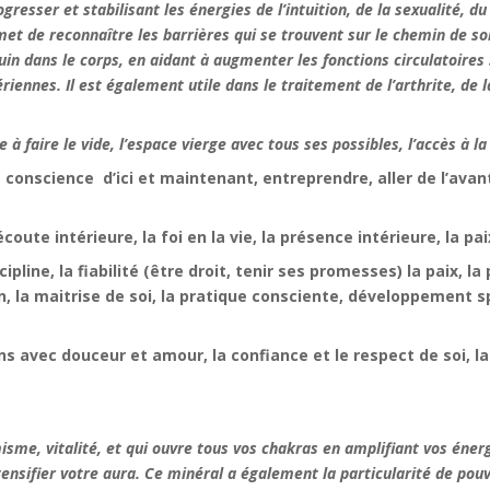
resser et stabilisant les énergies de l’intuition, de la sexualité, du 
rmet de reconnaître les barrières qui se trouvent sur le chemin de 
guin dans le corps, en aidant à augmenter les fonctions circulatoires s
riennes. Il est également utile dans le traitement de l’arthrite, de 
ude à faire le vide, l’espace vierge avec tous ses possibles, l’accès à
a conscience d’ici et maintenant, entreprendre, aller de l’avant
ute intérieure, la foi en la vie, la présence intérieure, la pa
scipline, la fiabilité (être droit, tenir ses promesses) la paix, l
on, la maitrise de soi, la pratique consciente, développement sp
s avec douceur et amour, la confiance et le respect de soi, la 
isme, vitalité, et qui ouvre tous vos chakras en amplifiant vos énerg
tensifier votre aura. Ce minéral a également la particularité de pouv