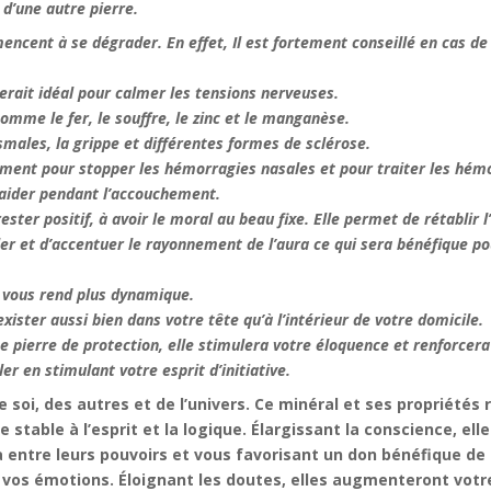
d’une autre pierre.
ncent à se dégrader. En effet, Il est fortement conseillé en cas de
 serait idéal pour calmer les tensions nerveuses.
omme le fer, le souffre, le zinc et le manganèse.
smales, la grippe et différentes formes de sclérose.
tamment pour stopper les hémorragies nasales et pour traiter les hém
t aider pendant l’accouchement.
ester positif, à avoir le moral au beau fixe. Elle permet de rétablir l’
muler et d’accentuer le rayonnement de l’aura ce qui sera bénéfique 
t vous rend plus dynamique.
xister aussi bien dans votre tête qu’à l’intérieur de votre domicile.
e pierre de protection, elle stimulera votre éloquence et renforcer
er en stimulant votre esprit d’initiative.
soi, des autres et de l’univers. Ce minéral et ses propriétés 
stable à l’esprit et la logique. Élargissant la conscience, ell
ra entre leurs pouvoirs et vous favorisant un don bénéfique de 
t vos émotions. Éloignant les doutes, elles augmenteront votre