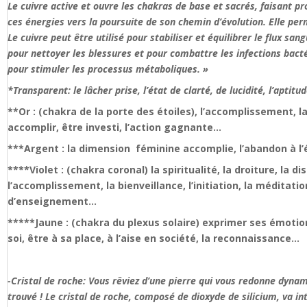
Le cuivre active et ouvre les chakras de base et sacrés, faisant prog
ces énergies vers la poursuite de son chemin d’évolution. Elle pe
Le cuivre peut être utilisé pour stabiliser et équilibrer le flux san
pour nettoyer les blessures et pour combattre les infections bacté
pour stimuler les processus métaboliques. »
*Transparent: le lâcher prise, l’état de clarté, de lucidité, l’aptit
**Or : (chakra de la porte des étoiles), l’accomplissement, l
accomplir, être investi, l’action gagnante…
***Argent : la dimension féminine accomplie, l’abandon à l’éco
****Violet : (chakra coronal) la spiritualité, la droiture, la di
l’accomplissement, la bienveillance, l’initiation, la méditati
d’enseignement…
*****Jaune : (chakra du plexus solaire) exprimer ses émotion
soi, être à sa place, à l’aise en société, la reconnaissance…
-Cristal de roche: Vous rêviez d’une pierre qui vous redonne dynam
trouvé ! Le cristal de roche, composé de dioxyde de silicium, va in