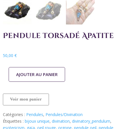
Pendule torsadé Apatite
50,00
€
AJOUTER AU PANIER
Voir mon panier
Catégories :
Pendules
,
Pendules/Divination
Étiquettes :
bijoux unique
,
divination
,
divinatory_pendulum
,
esotericism
,
gaïa
,
oeil rouge
,
orgone
,
pendule oeil
,
pendule