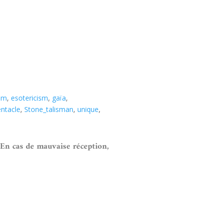
um
,
esotericism
,
gaïa
,
ntacle
,
Stone_talisman
,
unique
,
 En cas de mauvaise réception,