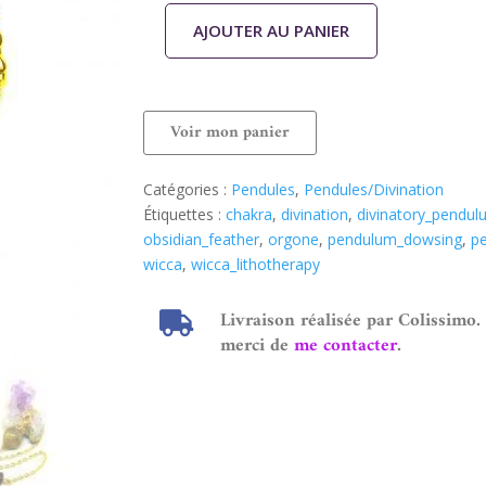
AJOUTER AU PANIER
Voir mon panier
Catégories :
Pendules
,
Pendules/Divination
Étiquettes :
chakra
,
divination
,
divinatory_pendul
obsidian_feather
,
orgone
,
pendulum_dowsing
,
pe
wicca
,
wicca_lithotherapy
Livraison réalisée par Colissimo.
merci de
me contacter
.