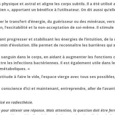
hysique et astral et aligne les corps subtils. Il a été utilisé
ien », apportant un bénéfice à l’utilisateur. On dit aussi qu’el
er le transfert d’énergie, du guérisseur ou des minéraux, vers 
n, l’excitabilité et la non-acceptation de soi-même. Il stimule l’
nt progresser et stabilisant les énergies de l’intuition, de la s
emin d’évolution. Elle permet de reconnaître les barrières qui
lux sanguin dans le corps, en aidant à augmenter les fonctions ci
re les infections bactériennes. Il est également utile dans le 
 métaboliques. »
’aptitude à faire le vide, l’espace vierge avec tous ses possible
a conscience d’ici et maintenant, entreprendre, aller de l’avant
lisé en radiesthésie.
ion pour obtenir une réponse. Mais attention, la question doit être f