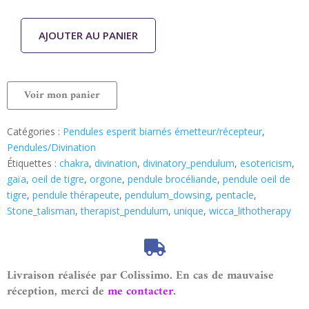
AJOUTER AU PANIER
Voir mon panier
Catégories :
Pendules esperit biarnés émetteur/récepteur
,
Pendules/Divination
Étiquettes :
chakra
,
divination
,
divinatory_pendulum
,
esotericism
,
gaïa
,
oeil de tigre
,
orgone
,
pendule brocéliande
,
pendule oeil de
tigre
,
pendule thérapeute
,
pendulum_dowsing
,
pentacle
,
Stone_talisman
,
therapist_pendulum
,
unique
,
wicca_lithotherapy
Livraison réalisée par Colissimo. En cas de mauvaise
réception, merci de
me contacter
.