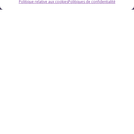
Pau (Pyrénées-Atlantiques 64)
Politique relative aux cookies
Politiques de confidentialité
Suivez Chrystellys