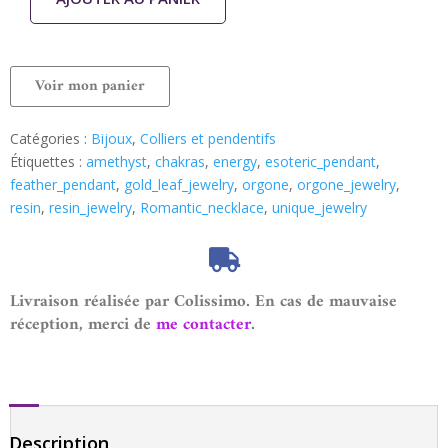
Voir mon panier
Catégories :
Bijoux
,
Colliers et pendentifs
Étiquettes :
amethyst
,
chakras
,
energy
,
esoteric_pendant
,
feather_pendant
,
gold_leaf_jewelry
,
orgone
,
orgone_jewelry
,
resin
,
resin_jewelry
,
Romantic_necklace
,
unique_jewelry
Livraison réalisée par Colissimo. En cas de mauvaise
réception, merci de
me contacter
.
Description