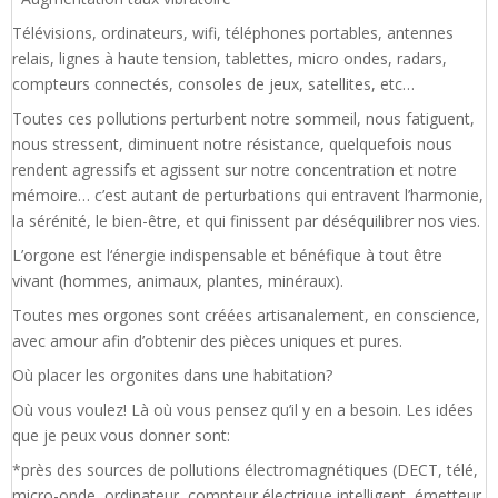
Télévisions, ordinateurs, wifi, téléphones portables, antennes
relais, lignes à haute tension, tablettes, micro ondes, radars,
compteurs connectés, consoles de jeux, satellites, etc…
Toutes ces pollutions perturbent notre sommeil, nous fatiguent,
nous stressent, diminuent notre résistance, quelquefois nous
rendent agressifs et agissent sur notre concentration et notre
mémoire… c’est autant de perturbations qui entravent l’harmonie,
la sérénité, le bien-être, et qui finissent par déséquilibrer nos vies.
L’orgone est l‘énergie indispensable et bénéfique à tout être
vivant (hommes, animaux, plantes, minéraux).
Toutes mes orgones sont créées artisanalement, en conscience,
avec amour afin d’obtenir des pièces uniques et pures.
Où placer les orgonites dans une habitation?
Où vous voulez! Là où vous pensez qu’il y en a besoin. Les idées
que je peux vous donner sont:
*près des sources de pollutions électromagnétiques (DECT, télé,
micro-onde, ordinateur, compteur électrique intelligent, émetteur