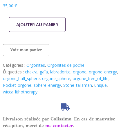
35,00
€
AJOUTER AU PANIER
Voir mon panier
Catégories :
Orgonites
,
Orgonites de poche
Étiquettes :
chakra
,
gaïa
,
labradorite
,
orgone
,
orgone_energy
,
orgone_half_sphere
,
orgone_sphere
,
orgone_tree_of_life
,
Pocket_orgone
,
sphere_energy
,
Stone_talisman
,
unique
,
wicca_lithotherapy
Livraison réalisée par Colissimo. En cas de mauvaise
réception, merci de
me contacter
.