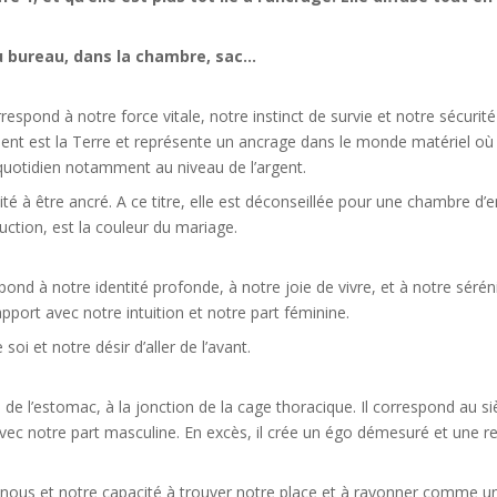
u bureau, dans la chambre, sac…
espond à notre force vitale, notre instinct de survie et notre sécurité 
ent est la Terre et représente un ancrage dans le monde matériel où no
e quotidien notamment au niveau de l’argent.
acité à être ancré. A ce titre, elle est déconseillée pour une chambre d
uction, est la couleur du mariage.
pond à notre identité profonde, à notre joie de vivre, et à notre séré
en rapport avec notre intuition et notre part féminine.
oi et notre désir d’aller de l’avant.
de l’estomac, à la jonction de la cage thoracique. Il correspond au siè
avec notre part masculine. En excès, il crée un égo démesuré et une r
n nous et notre capacité à trouver notre place et à rayonner comme un 