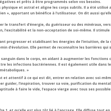
négatives et prêts à être programmés selon vos besoins.
hysique et astral et aligne les corps subtils. Il a été utilisé
ien », apportant un bénéfice à l’utilisateur. On dit aussi qu’el
er le transfert d’énergie, du guérisseur ou des minéraux, vers 
n, l’excitabilité et la non-acceptation de soi-même. Il stimule l’
nt progresser et stabilisant les énergies de l’intuition, de la s
emin d’évolution. Elle permet de reconnaître les barrières qui
lux sanguin dans le corps, en aidant à augmenter les fonctions ci
re les infections bactériennes. Il est également utile dans le 
 métaboliques. »
sent et attentif à ce qui est dit, entrer en relation avec soi-mê
isser guider, l’inspiration, trouver sa voie, purification du ment
l’aptitude à faire le vide, l’espace vierge avec tous ses possibl
 1, et qu’elle est plus tôt lié à l’ancrage. Elle diffuse tout en