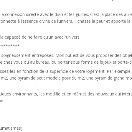
 connexion directe avec le divin et les guides. C’est la place des auré
necte à l’essence divine de l’univers. Il chasse la peur et apporte la p
t la capacité de ne faire qu’un avec l’univers.
*********
et soigneusement entreposés. Mon but est de vous proposer des objet
e chez vous ou au bureau, ou porter sous forme de bijoux et porte-cl
sissez-les en fonction de la superficie de votre logement. Par exempl
0 m2, une pyramide petit modèle pour 50 m2, une pyramide grand mo
ques environnants, les modifie et en réémet des nouveaux qui intera
on.
rhumatismes)