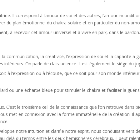
ine. Il correspond à l’amour de soi et des autres, l’amour inconditionn
er du plan émotionnel du chakra solaire et en particulier du non-amo
ent, à recevoir cet amour universel et à vivre en paix, dans le pardon. 
la communication, la créativité, l’expression de soi et la capacité à gu
s intérieurs. On parle de clairaudience. Il est également le siège du j
it à l’expression ou à l’écoute, que ce soit pour son monde intérieur o
lard ou une écharpe bleue pour stimuler le chakra et faciliter la guéri
x. C’est le troisième œil de la connaissance que l’on retrouve dans bie
té. Il nous met en connexion avec la forme immatérielle de la création. I
ance.
veloppe notre intuition et clarifie notre esprit, nous conduisant vers 
u-delà du temps entre les deux hémisphères cérébraux, il peut ralentir