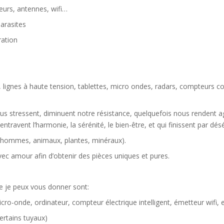
eurs, antennes, wifi…
parasites
ration
s, lignes à haute tension, tablettes, micro ondes, radars, compteurs c
us stressent, diminuent notre résistance, quelquefois nous rendent ag
ravent l’harmonie, la sérénité, le bien-être, et qui finissent par désé
t (hommes, animaux, plantes, minéraux).
c amour afin d’obtenir des pièces uniques et pures.
ue je peux vous donner sont:
ro-onde, ordinateur, compteur électrique intelligent, émetteur wifi, e
ertains tuyaux)