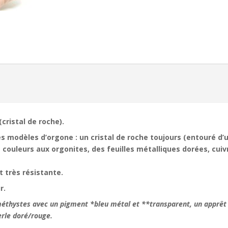
ristal de roche).
 modèles d’orgone : un cristal de roche toujours (entouré d’un
s couleurs aux orgonites, des feuilles métalliques dorées, cui
t très résistante.
r.
3 améthystes avec un pigment *bleu métal et **transparent, un apprêt
perle doré/rouge.