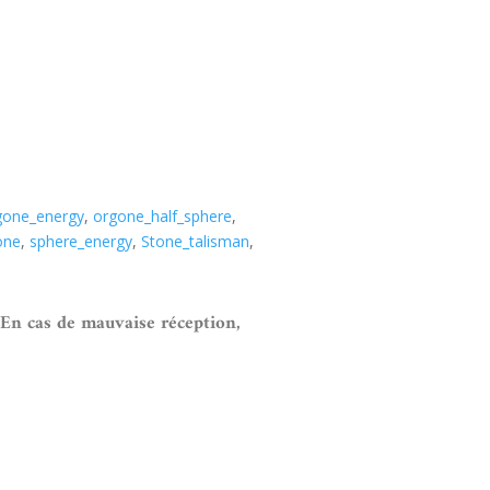
gone_energy
,
orgone_half_sphere
,
one
,
sphere_energy
,
Stone_talisman
,
 En cas de mauvaise réception,