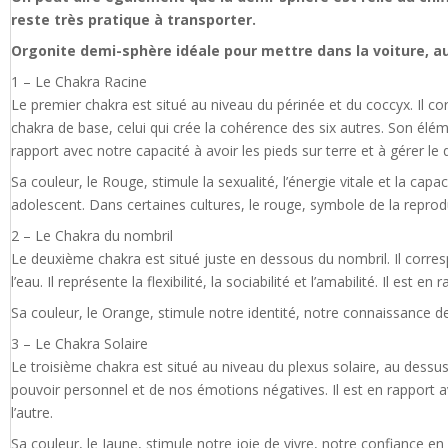
reste très pratique à transporter.
Orgonite demi-sphère idéale pour mettre dans la voiture, a
1 – Le Chakra Racine
Le premier chakra est situé au niveau du périnée et du coccyx. Il corr
chakra de base, celui qui crée la cohérence des six autres. Son élém
rapport avec notre capacité à avoir les pieds sur terre et à gérer l
Sa couleur, le Rouge, stimule la sexualité, l’énergie vitale et la cap
adolescent. Dans certaines cultures, le rouge, symbole de la reprod
2 – Le Chakra du nombril
Le deuxième chakra est situé juste en dessous du nombril. Il corres
l’eau. Il représente la flexibilité, la sociabilité et l’amabilité. Il est 
Sa couleur, le Orange, stimule notre identité, notre connaissance de s
3 – Le Chakra Solaire
Le troisième chakra est situé au niveau du plexus solaire, au dessus 
pouvoir personnel et de nos émotions négatives. Il est en rapport 
l’autre.
Sa couleur, le Jaune, stimule notre joie de vivre, notre confiance e