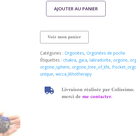
AJOUTER AU PANIER
Voir mon panier
Catégories :
Orgonites
,
Orgonites de poche
Étiquettes :
chakra
,
gaïa
,
labradorite
,
orgone
,
or
orgone_sphere
,
orgone_tree_of_life
,
Pocket_org
unique
,
wicca_lithotherapy
Livraison réalisée par Colissimo.
merci de
me contacter
.