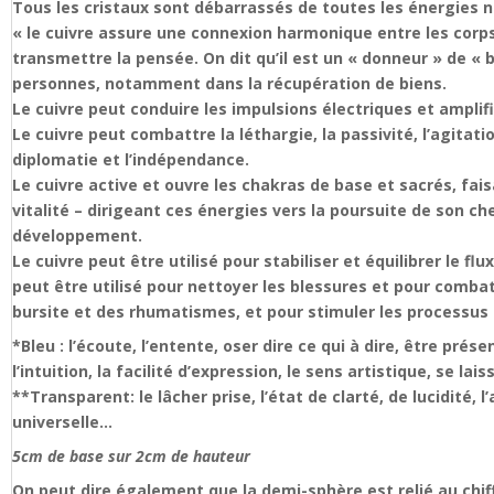
Tous les cristaux sont débarrassés de toutes les énergies 
« le cuivre assure une connexion harmonique entre les corps p
transmettre la pensée. On dit qu’il est un « donneur » de « b
personnes, notamment dans la récupération de biens.
Le cuivre peut conduire les impulsions électriques et amplifi
Le cuivre peut combattre la léthargie, la passivité, l’agitatio
diplomatie et l’indépendance.
Le cuivre active et ouvre les chakras de base et sacrés, faisa
vitalité – dirigeant ces énergies vers la poursuite de son ch
développement.
Le cuivre peut être utilisé pour stabiliser et équilibrer le f
peut être utilisé pour nettoyer les blessures et pour combatt
bursite et des rhumatismes, et pour stimuler les processus
*Bleu : l’écoute, l’entente, oser dire ce qui à dire, être pré
l’intuition, la facilité d’expression, le sens artistique, se la
**Transparent: le lâcher prise, l’état de clarté, de lucidité, 
universelle…
5cm de base sur 2cm de hauteur
On peut dire également que la demi-sphère est relié au chiffre