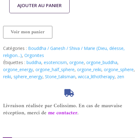
AJOUTER AU PANIER
Voir mon panier
Catégories :
Bouddha / Ganesh / Shiva / Marie (Dieu, déesse,
religion...)
,
Orgonites
Étiquettes :
buddha
,
esotericism
,
orgone
,
orgone_buddha
,
orgone_energy
,
orgone_half_sphere
,
orgone_reiki
,
orgone_sphere
,
reiki
,
sphere_energy
,
Stone_talisman
,
wicca_lithotherapy
,
zen
Livraison réalisée par Colissimo. En cas de mauvaise
réception, merci de
me contacter
.