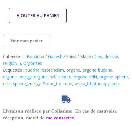
AJOUTER AU PANIER
Voir mon panier
Catégories :
Bouddha / Ganesh / Shiva / Marie (Dieu, déesse,
religion...)
,
Orgonites
Étiquettes :
buddha
,
esotericism
,
orgone
,
orgone_buddha
,
orgone_energy
,
orgone_half_sphere
,
orgone_reiki
,
orgone_sphere
,
reiki
,
sphere_energy
,
Stone_talisman
,
wicca_lithotherapy
,
zen
Livraison réalisée par Colissimo. En cas de mauvaise
réception, merci de
me contacter
.