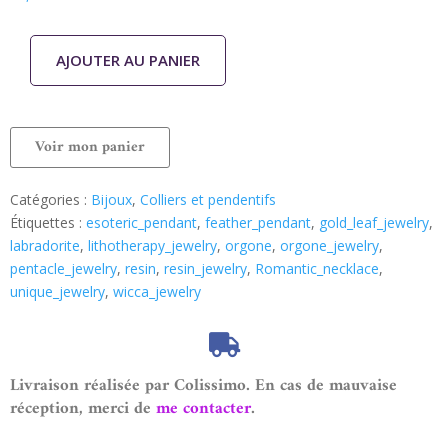
AJOUTER AU PANIER
Voir mon panier
Catégories :
Bijoux
,
Colliers et pendentifs
Étiquettes :
esoteric_pendant
,
feather_pendant
,
gold_leaf_jewelry
,
labradorite
,
lithotherapy_jewelry
,
orgone
,
orgone_jewelry
,
pentacle_jewelry
,
resin
,
resin_jewelry
,
Romantic_necklace
,
unique_jewelry
,
wicca_jewelry
Livraison réalisée par Colissimo. En cas de mauvaise
réception, merci de
me contacter
.