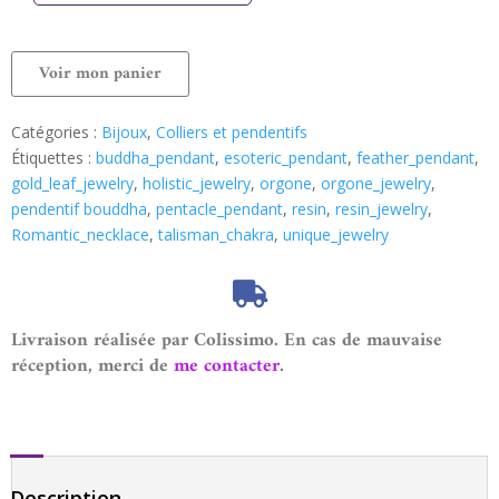
Voir mon panier
Catégories :
Bijoux
,
Colliers et pendentifs
Étiquettes :
buddha_pendant
,
esoteric_pendant
,
feather_pendant
,
gold_leaf_jewelry
,
holistic_jewelry
,
orgone
,
orgone_jewelry
,
pendentif bouddha
,
pentacle_pendant
,
resin
,
resin_jewelry
,
Romantic_necklace
,
talisman_chakra
,
unique_jewelry
Livraison réalisée par Colissimo. En cas de mauvaise
réception, merci de
me contacter
.
Description