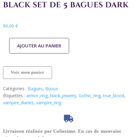
black set de 5 bagues dark
90,00
€
AJOUTER AU PANIER
Voir mon panier
Catégories :
Bagues
,
Bijoux
Étiquettes :
armor_ring
,
black_jewelry
,
Gothic_ring
,
true_blood
,
vampire_diaries
,
vampire_ring
Livraison réalisée par Colissimo. En cas de mauvaise