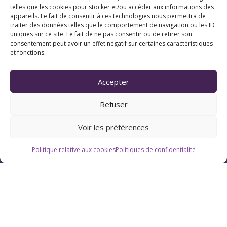
telles que les cookies pour stocker et/ou accéder aux informations des
07 83 20 79 47
appareils. Le fait de consentir à ces technologies nous permettra de
traiter des données telles que le comportement de navigation ou les ID
uniques sur ce site. Le fait de ne pas consentir ou de retirer son
Pau (Pyrénées-Atlantiques 64)
consentement peut avoir un effet négatif sur certaines caractéristiques
et fonctions.
Suivez Chrystellys
Accepter
Refuser
Voir les préférences
Politique relative aux cookies
Politiques de confidentialité