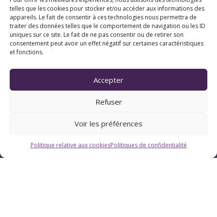
telles que les cookies pour stocker et/ou accéder aux informations des
appareils. Le fait de consentir à ces technologies nous permettra de
traiter des données telles que le comportement de navigation ou les ID
uniques sur ce site. Le fait de ne pas consentir ou de retirer son
consentement peut avoir un effet négatif sur certaines caractéristiques
et fonctions.
Horaires
Accepter
Du lundi au vendredi : 9h-12h / 13h-18h
Refuser
Le samedi : 9h-12h
Voir les préférences
Politique relative aux cookies
Politiques de confidentialité