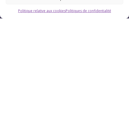
Politique relative aux cookies
Politiques de confidentialité
Horaires
Du lundi au vendredi : 9h-12h / 13h-18h
Le samedi : 9h-12h