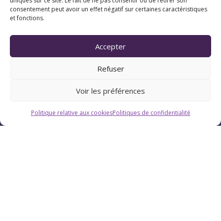
uniques sur ce site. Le fait de ne pas consentir ou de retirer son
consentement peut avoir un effet négatif sur certaines caractéristiques
et fonctions.
Horaires
Du lundi au vendredi : 9h-12h / 13h-18h
Accepter
Refuser
Le samedi : 9h-12h
Voir les préférences
Politique relative aux cookies
Politiques de confidentialité