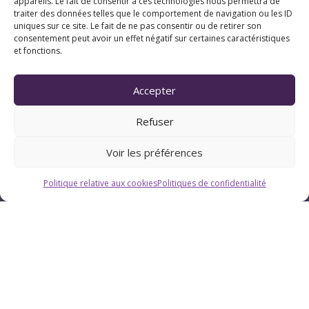
appareils. Le fait de consentir à ces technologies nous permettra de
traiter des données telles que le comportement de navigation ou les ID
uniques sur ce site. Le fait de ne pas consentir ou de retirer son
consentement peut avoir un effet négatif sur certaines caractéristiques
et fonctions.
Horaires
Accepter
Du lundi au vendredi : 9h-12h / 13h-18h
Refuser
Le samedi : 9h-12h
Voir les préférences
Politique relative aux cookies
Politiques de confidentialité