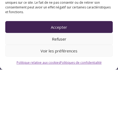
uniques sur ce site. Le fait de ne pas consentir ou de retirer son
consentement peut avoir un effet négatif sur certaines caractéristiques
et fonctions.
Horaires
Du lundi au vendredi : 9h-12h / 13h-18h
Accepter
Le samedi : 9h-12h
Refuser
Voir les préférences
Politique relative aux cookies
Politiques de confidentialité