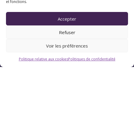
Horaires
et fonctions.
Du lundi au vendredi : 9h-12h / 13h-18h
Accepter
Le samedi : 9h-12h
Refuser
Voir les préférences
Politique relative aux cookies
Politiques de confidentialité