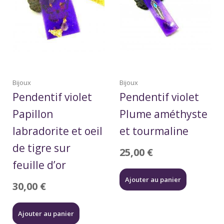
Bijoux
Bijoux
Pendentif violet
Pendentif violet
Papillon
Plume améthyste
labradorite et oeil
et tourmaline
de tigre sur
25,00
€
feuille d’or
Ajouter au panier
30,00
€
Ajouter au panier