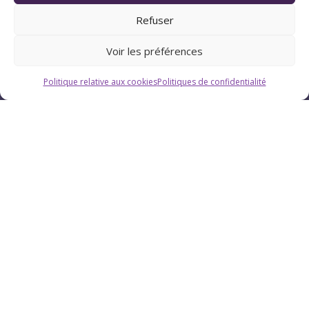
Refuser
Voir les préférences
Politique relative aux cookies
Politiques de confidentialité
Horaires
Du lundi au vendredi : 9h-12h / 13h-18h
Le samedi : 9h-12h