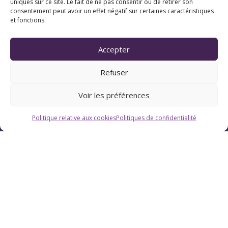
uniques sur ce site. Le fait de ne pas consentir ou de retirer son
consentement peut avoir un effet négatif sur certaines caractéristiques
et fonctions.
Horaires
Du lundi au vendredi : 9h-12h / 13h-18h
Accepter
Refuser
Le samedi : 9h-12h
Voir les préférences
Politique relative aux cookies
Politiques de confidentialité