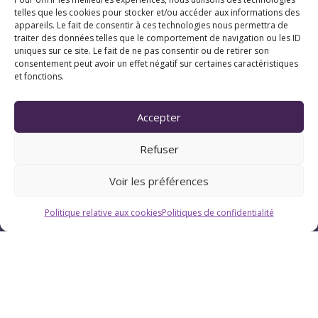
telles que les cookies pour stocker et/ou accéder aux informations des
appareils. Le fait de consentir à ces technologies nous permettra de
traiter des données telles que le comportement de navigation ou les ID
uniques sur ce site. Le fait de ne pas consentir ou de retirer son
consentement peut avoir un effet négatif sur certaines caractéristiques
et fonctions.
Horaires
Accepter
Du lundi au vendredi : 9h-12h / 13h-18h
Refuser
Le samedi : 9h-12h
Voir les préférences
Politique relative aux cookies
Politiques de confidentialité