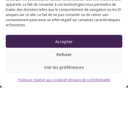
appareils. Le fait de consentir à ces technologies nous permettra de
traiter des données telles que le comportement de navigation ou les ID
uniques sur ce site. Le fait de ne pas consentir ou de retirer son
consentement peut avoir un effet négatif sur certaines caractéristiques
et fonctions.
Horaires
Accepter
Du lundi au vendredi : 9h-12h / 13h-18h
Refuser
Le samedi : 9h-12h
Voir les préférences
Politique relative aux cookies
Politiques de confidentialité