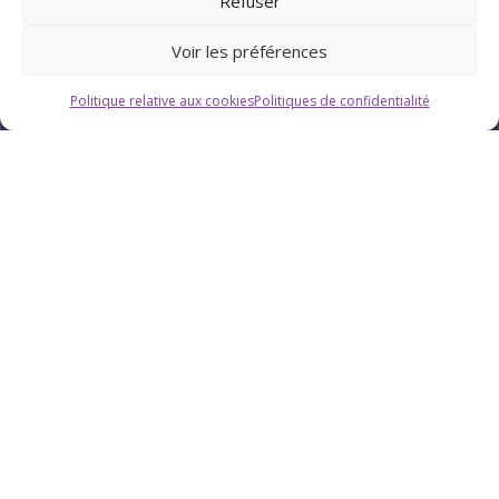
Refuser
Voir les préférences
Politique relative aux cookies
Politiques de confidentialité
Horaires
Du lundi au vendredi : 9h-12h / 13h-18h