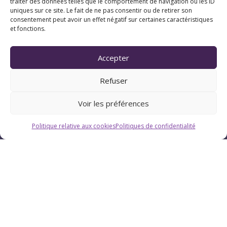
traiter des données telles que le comportement de navigation ou les ID
uniques sur ce site. Le fait de ne pas consentir ou de retirer son
consentement peut avoir un effet négatif sur certaines caractéristiques
et fonctions.
Horaires
Accepter
Du lundi au vendredi : 9h-12h / 13h-18h
Refuser
Le samedi : 9h-12h
Voir les préférences
Politique relative aux cookies
Politiques de confidentialité