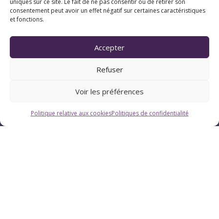
uniques sur ce site. Le fait de ne pas consentir ou de retirer son
consentement peut avoir un effet négatif sur certaines caractéristiques
et fonctions.
Horaires
Du lundi au vendredi : 9h-12h / 13h-18h
Accepter
Refuser
Le samedi : 9h-12h
Voir les préférences
Politique relative aux cookies
Politiques de confidentialité