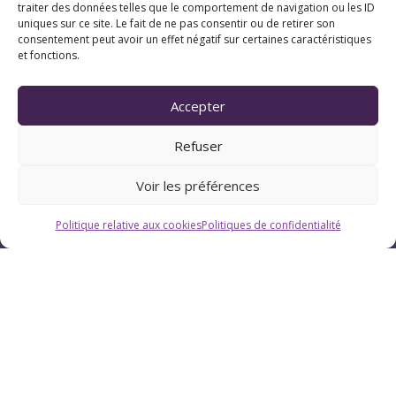
traiter des données telles que le comportement de navigation ou les ID
uniques sur ce site. Le fait de ne pas consentir ou de retirer son
consentement peut avoir un effet négatif sur certaines caractéristiques
et fonctions.
Horaires
Du lundi au vendredi : 9h-12h / 13h-18h
Accepter
Refuser
Le samedi : 9h-12h
Voir les préférences
Politique relative aux cookies
Politiques de confidentialité