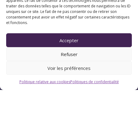
appareils. Le fait de consentir à ces technologies nous permettra de
traiter des données telles que le comportement de navigation ou les ID
uniques sur ce site. Le fait de ne pas consentir ou de retirer son
consentement peut avoir un effet négatif sur certaines caractéristiques
et fonctions.
Horaires
Accepter
Du lundi au vendredi : 9h-12h / 13h-18h
Refuser
Le samedi : 9h-12h
Voir les préférences
Politique relative aux cookies
Politiques de confidentialité