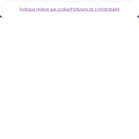
Politique relative aux cookies
Politiques de confidentialité
Horaires
Du lundi au vendredi : 9h-12h / 13h-18h
Le samedi : 9h-12h